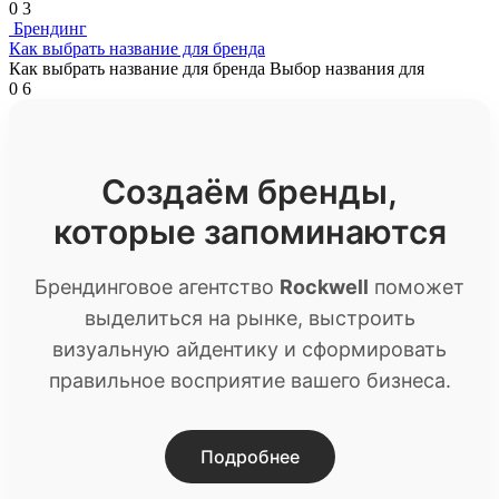
0
3
Брендинг
Как выбрать название для бренда
Как выбрать название для бренда Выбор названия для
0
6
Создаём бренды,
которые запоминаются
Брендинговое агентство
Rockwell
поможет
выделиться на рынке, выстроить
визуальную айдентику и сформировать
правильное восприятие вашего бизнеса.
Подробнее