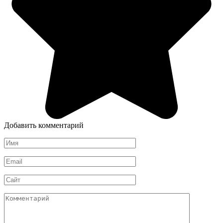
Добавить комментарий
Имя
*
Email
*
Сайт
Комментарий