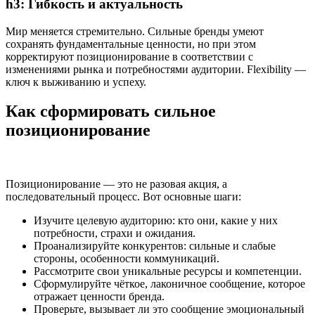
h3: Гибкость и актуальность
Мир меняется стремительно. Сильные бренды умеют
сохранять фундаментальные ценности, но при этом
корректируют позиционирование в соответствии с
изменениями рынка и потребностями аудитории. Flexibility —
ключ к выживанию и успеху.
Как сформировать сильное
позиционирование
Позиционирование — это не разовая акция, а
последовательный процесс. Вот основные шаги:
Изучите целевую аудиторию: кто они, какие у них
потребности, страхи и ожидания.
Проанализируйте конкурентов: сильные и слабые
стороны, особенности коммуникаций.
Рассмотрите свои уникальные ресурсы и компетенции.
Сформулируйте чёткое, лаконичное сообщение, которое
отражает ценности бренда.
Проверьте, вызывает ли это сообщение эмоциональный