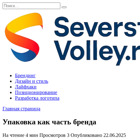
Перейти
Search
к
for:
содержанию
Брендинг
Дизайн и стиль
Лайфхаки
Позиционирование
Разработка логотипа
Главная страница
Упаковка как часть бренда
На чтение
4 мин
Просмотров
3
Опубликовано
22.06.2025