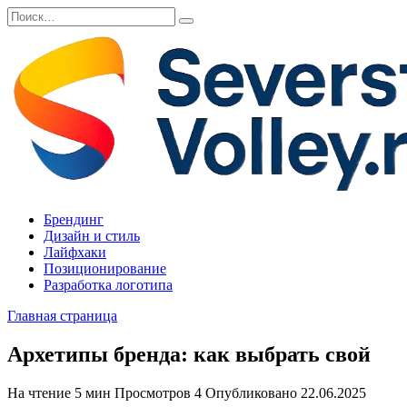
Перейти
Search
к
for:
содержанию
Брендинг
Дизайн и стиль
Лайфхаки
Позиционирование
Разработка логотипа
Главная страница
Архетипы бренда: как выбрать свой
На чтение
5 мин
Просмотров
4
Опубликовано
22.06.2025