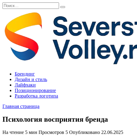
Перейти
Search
к
for:
содержанию
Брендинг
Дизайн и стиль
Лайфхаки
Позиционирование
Разработка логотипа
Главная страница
Психология восприятия бренда
На чтение
5 мин
Просмотров
5
Опубликовано
22.06.2025