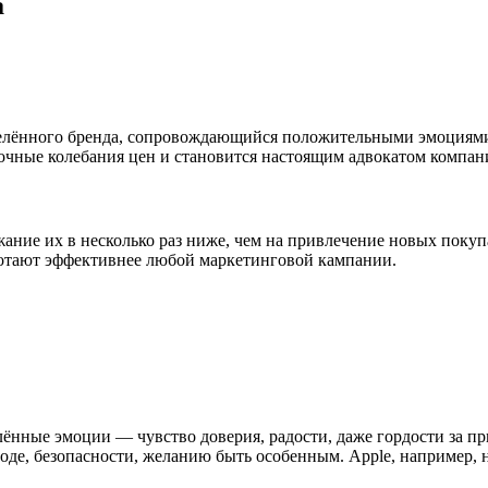
а
елённого бренда, сопровождающийся положительными эмоциями
очные колебания цен и становится настоящим адвокатом компан
ание их в несколько раз ниже, чем на привлечение новых поку
ботают эффективнее любой маркетинговой кампании.
лённые эмоции — чувство доверия, радости, даже гордости за 
боде, безопасности, желанию быть особенным. Apple, например,