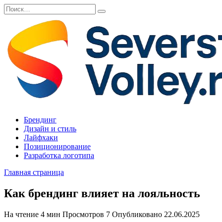
Перейти
Search
к
for:
содержанию
Брендинг
Дизайн и стиль
Лайфхаки
Позиционирование
Разработка логотипа
Главная страница
Как брендинг влияет на лояльность
На чтение
4 мин
Просмотров
7
Опубликовано
22.06.2025