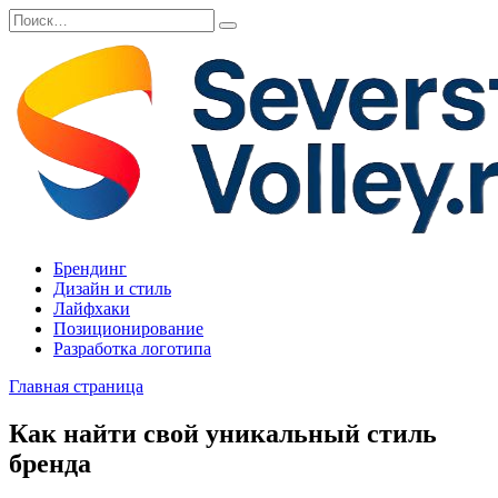
Перейти
Search
к
for:
содержанию
Брендинг
Дизайн и стиль
Лайфхаки
Позиционирование
Разработка логотипа
Главная страница
Как найти свой уникальный стиль
бренда