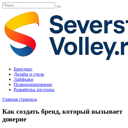
Перейти
Search
к
for:
содержанию
Брендинг
Дизайн и стиль
Лайфхаки
Позиционирование
Разработка логотипа
Главная страница
Как создать бренд, который вызывает
доверие